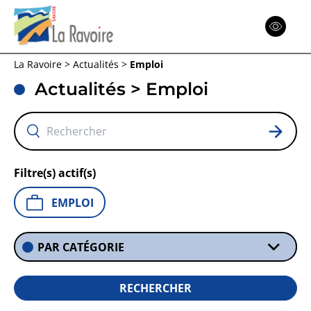
Espace
Réinitialiser
La Ravoire
>
Actualités
>
Emploi
Menu
Menu
Menu
Actualités > Emploi
Retour
Retour
Retour
Filtre(s) actif(s)
EMPLOI
PAR CATÉGORIE
RECHERCHER