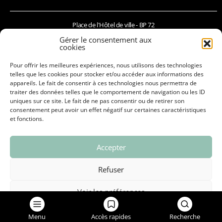
GRAND CHAMBÉRY
Place de l'Hôtel de ville - BP 72
73490 La Ravoire
Gérer le consentement aux
cookies
04 79 72 52 00
Pour offrir les meilleures expériences, nous utilisons des technologies
mairie@laravoire.com
telles que les cookies pour stocker et/ou accéder aux informations des
appareils. Le fait de consentir à ces technologies nous permettra de
traiter des données telles que le comportement de navigation ou les ID
Accueil de la mairie :
uniques sur ce site. Le fait de ne pas consentir ou de retirer son
En semaine paire : du lundi au vendredi : 8h30-11h45 / 13h30-17h
consentement peut avoir un effet négatif sur certaines caractéristiques
et fonctions.
et le samedi : 9h-11h45
En semaine impaire : du lundi au vendredi : 8h30-11h45 / 13h30-17h
Accepter
Service Etat-Civil / Citoyenneté :
En semaine paire : du lundi au vendredi : 8h30-11h45 / 13h30-17h
Refuser
et le samedi : 9h-11h45
En semaine impaire : le lundi, mardi, mercredi et vendredi : 8h30-11h45 /
Voir les préférences
13h30-17h
et le jeudi : 12h-17h
Politique de confidentialité
Menu
Accès rapides
Recherche
Accueil sans rendez-vous (services urbanismes, culture, vie