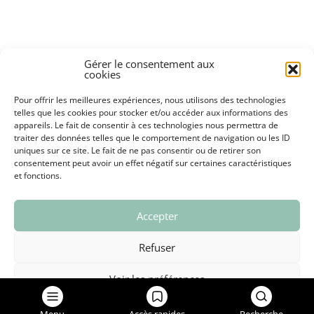
VIE ASSOCIATIVE ET ÉV
ANNUAIRE ET HORAIRES
Gérer le consentement aux
cookies
Pour offrir les meilleures expériences, nous utilisons des technologies
telles que les cookies pour stocker et/ou accéder aux informations des
appareils. Le fait de consentir à ces technologies nous permettra de
VIE ÉCONOMIQUE
traiter des données telles que le comportement de navigation ou les ID
OFFRES D’EMPLOI ET M
uniques sur ce site. Le fait de ne pas consentir ou de retirer son
consentement peut avoir un effet négatif sur certaines caractéristiques
et fonctions.
Accepter
GRAND CHAMBÉRY
Refuser
Voir les préférences
NOUS CONTACTER
SIGNALEMENTS
Politique de confidentialité