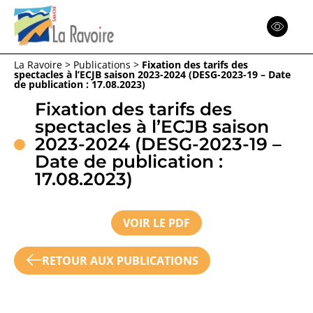
Espace
Réinitialiser
La Ravoire
>
Publications
>
Fixation des tarifs des
spectacles à l’ECJB saison 2023-2024 (DESG-2023-19 – Date
Menu
Menu
Menu
de publication : 17.08.2023)
Fixation des tarifs des
Retour
Retour
Retour
spectacles à l’ECJB saison
2023-2024 (DESG-2023-19 –
ACTION SOCIALE
Date de publication :
17.08.2023)
COMMUNE
VOIR LE PDF
RETOUR AUX PUBLICATIONS
CITOYENNETÉ
JE SUIS UN PARTICULIER