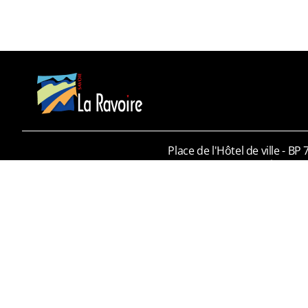
Place de l'Hôtel de ville - BP 
73490 La Ravoire
04 79 72 52 00
mairie@laravoire.com