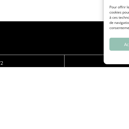
Pour offrir 
cookies pour
à ces techn
de navigatio
consentement
Ac
72
En semaine paire :
En semaine impaire 
Se
En semaine paire :
En semaine impaire : le lun