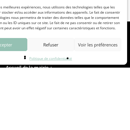
les meilleures expériences, nous utilisons des technologies telles que les
 stocker et/ou accéder aux informations des appareils. Le fait de consentir
ologies nous permettra de traiter des données telles que le comportement
n ou les ID uniques sur ce site. Le fait de ne pas consentir ou de retirer son
 peut avoir un effet négatif sur certaines caractéristiques et fonctions.
SIGNALEMENTS
NOUS CONTACTER
cepter
Refuser
Voir les préférences
Politique de confidentialité
Accueil de la mairie :
 du lundi au vendredi : 8h30-11h45 / 13h30-17h
et le samedi : 9h-11h45
: du lundi au vendredi : 8h30-11h45 / 13h30-17h
rvice Etat-Civil / Citoyenneté :
 du lundi au vendredi : 8h30-11h45 / 13h30-17h
et le samedi : 9h-11h45
di, mardi, mercredi et vendredi : 8h30-11h45 / 13h30-17h