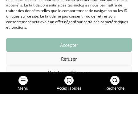
OFFRES D’EMPLOI ET M
appareils. Le fait de consentir à ces technologies nous permettra de
traiter des données telles que le comportement de navigation ou les ID
uniques sur ce site. Le fait de ne pas consentir ou de retirer son
consentement peut avoir un effet négatif sur certaines caractéristiques
et fonctions.
GRAND CHAMBÉRY
Accepter
Refuser
NOUS CONTACTER
Voir les préférences
SIGNALEMENTS
Politique de confidentialité
Menu
Accès rapides
Recherche
Place de l'Hôtel de ville - BP 72
73490 La Ravoire
04 79 72 52 00
mairie@laravoire.com