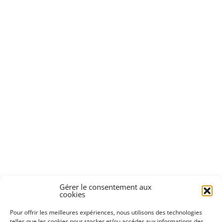
CENTRE COMMUNAL D’A
JE SUIS UN PROFESSION
VIE ASSOCIATIVE ET ÉV
ANNUAIRE ET HORAIRES
Gérer le consentement aux
cookies
VIE ÉCONOMIQUE
Pour offrir les meilleures expériences, nous utilisons des technologies
telles que les cookies pour stocker et/ou accéder aux informations des