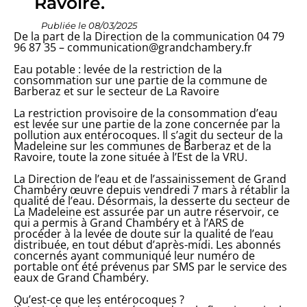
Ravoire.
JE SUIS UN PARTICULIER
Publiée le 08/03/2025
De la part de la Direction de la communication 04 79
96 87 35 – communication@grandchambery.fr
ORGANISATION MUNICI
Eau potable : levée de la restriction de la
consommation sur une partie de la commune de
Barberaz et sur le secteur de La Ravoire
La restriction provisoire de la consommation d’eau
est levée sur une partie de la zone concernée par la
pollution aux entérocoques. Il s’agit du secteur de la
Madeleine sur les communes de Barberaz et de la
CULTURE
Ravoire, toute la zone située à l’Est de la VRU.
La Direction de l’eau et de l’assainissement de Grand
Chambéry œuvre depuis vendredi 7 mars à rétablir la
qualité de l’eau. Désormais, la desserte du secteur de
La Madeleine est assurée par un autre réservoir, ce
qui a permis à Grand Chambéry et à l’ARS de
procéder à la levée de doute sur la qualité de l’eau
distribuée, en tout début d’après-midi. Les abonnés
PETITE ENFANCE, ENFAN
ACTION MUNICIPALE
concernés ayant communiqué leur numéro de
portable ont été prévenus par SMS par le service des
eaux de Grand Chambéry.
Qu’est-ce que les entérocoques ?