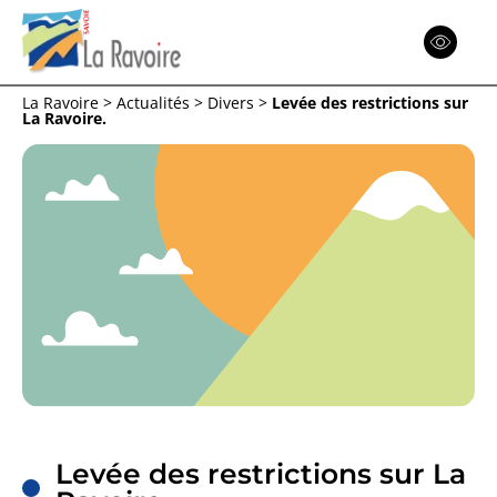
Espace
Réinitialiser
La Ravoire
>
Actualités
>
Divers
>
Levée des restrictions sur
La Ravoire.
Menu
Menu
Menu
Retour
Retour
Retour
ACTION SOCIALE
COMMUNE
Levée des restrictions sur La
CITOYENNETÉ