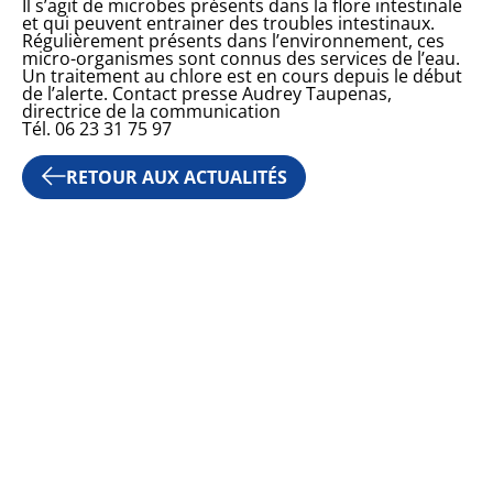
Il s’agit de microbes présents dans la flore intestinale
et qui peuvent entrainer des troubles intestinaux.
Régulièrement présents dans l’environnement, ces
micro-organismes sont connus des services de l’eau.
Un traitement au chlore est en cours depuis le début
de l’alerte. Contact presse Audrey Taupenas,
directrice de la communication
Tél. 06 23 31 75 97
JE SUIS UNE ASSOCIATI
POLICE MUNICIPALE
RETOUR AUX ACTUALITÉS
PUBLICATIONS
SERVICES TECHNIQUES