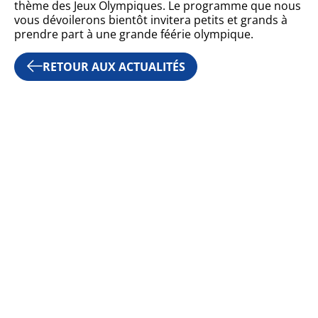
thème des Jeux Olympiques. Le programme que nous
vous dévoilerons bientôt invitera petits et grands à
prendre part à une grande féérie olympique.
RETOUR AUX ACTUALITÉS
JE SUIS UNE ASSOCIATI
POLICE MUNICIPALE
PUBLICATIONS
SERVICES TECHNIQUES
CENTRE COMMUNAL D’A