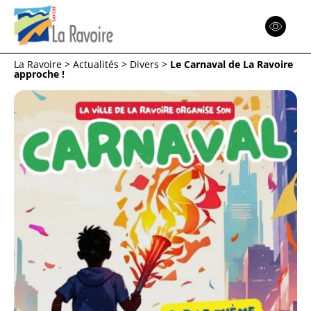
Espace
Réinitialiser
La Ravoire
>
Actualités
>
Divers
>
Le Carnaval de La Ravoire
approche !
Menu
Menu
Menu
Retour
Retour
Retour
ACTION SOCIALE
COMMUNE
CITOYENNETÉ