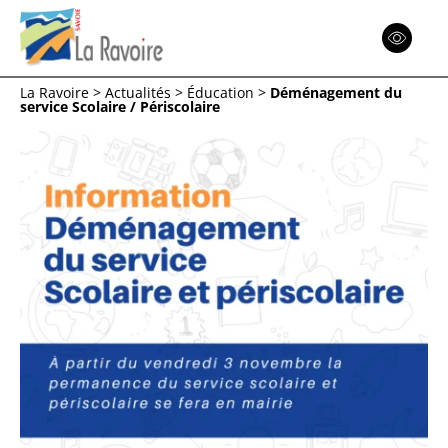
Espace
Réinitialiser
La Ravoire
>
Actualités
>
Éducation
>
Déménagement du
service Scolaire / Périscolaire
Menu
Menu
Menu
Retour
Retour
Retour
ACTION SOCIALE
COMMUNE
CITOYENNETÉ
JE SUIS UN PARTICULIER