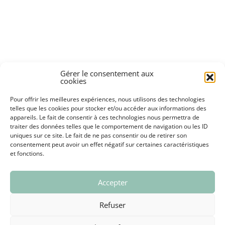
VIE ASSOCIATIVE ET ÉV
ANNUAIRE ET HORAIRES
Gérer le consentement aux
cookies
Pour offrir les meilleures expériences, nous utilisons des technologies
telles que les cookies pour stocker et/ou accéder aux informations des
appareils. Le fait de consentir à ces technologies nous permettra de
VIE ÉCONOMIQUE
traiter des données telles que le comportement de navigation ou les ID
OFFRES D’EMPLOI ET M
uniques sur ce site. Le fait de ne pas consentir ou de retirer son
consentement peut avoir un effet négatif sur certaines caractéristiques
et fonctions.
Accepter
GRAND CHAMBÉRY
Refuser