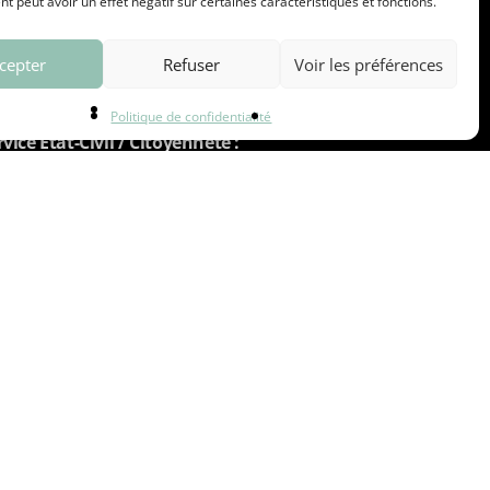
 peut avoir un effet négatif sur certaines caractéristiques et fonctions.
Accueil de la mairie :
 du lundi au vendredi : 8h30-11h45 / 13h30-17h
cepter
Refuser
Voir les préférences
et le samedi : 9h-11h45
: du lundi au vendredi : 8h30-11h45 / 13h30-17h
Politique de confidentialité
rvice Etat-Civil / Citoyenneté :
 du lundi au vendredi : 8h30-11h45 / 13h30-17h
et le samedi : 9h-11h45
di, mardi, mercredi et vendredi : 8h30-11h45 / 13h30-17h
et le jeudi : 12h-17h
(services urbanismes, culture, vie associative et vie
scolaire) :
 lundi et mercredi : 8h30-11h45
e jeudi et vendredi : 13h30-17h
Accueil du CCAS :
 au vendredi : 8h30-11h45 / 13h30-17h