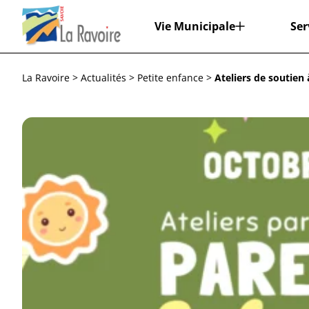
Vie Municipale
Ser
Aa
Espace
Réinitialiser
La Ravoire
>
Actualités
>
Petite enfance
>
Ateliers de soutien 