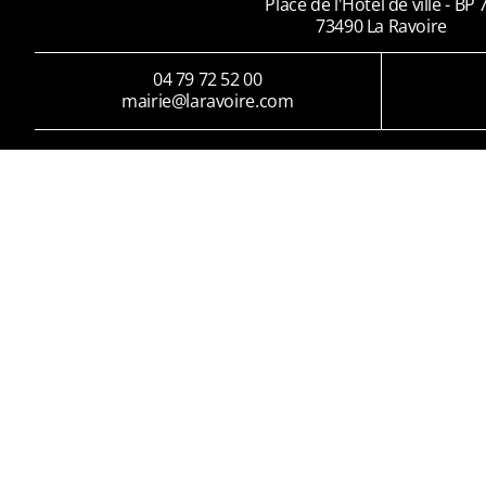
Place de l'Hôtel de ville - BP 
73490 La Ravoire
04 79 72 52 00
mairie@laravoire.com