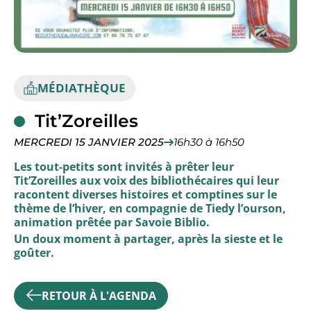
CITOYENNETÉ
JE SUIS UN PARTICULIER
MÉDIATHÈQUE
ORGANISATION MUNICI
Tit’Zoreilles
MERCREDI 15 JANVIER 2025
16h30 à 16h50
Les tout-petits sont invités à prêter leur
Tit’Zoreilles aux voix des bibliothécaires qui leur
CULTURE
racontent diverses histoires et comptines sur le
thème de l’hiver, en compagnie de Tiedy l’ourson,
animation prêtée par Savoie Biblio.
Un doux moment à partager, après la sieste et le
goûter.
RETOUR À L'AGENDA
PETITE ENFANCE, ENFAN
ACTION MUNICIPALE