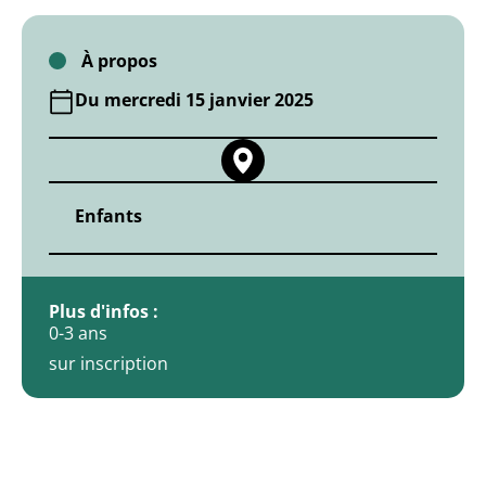
À propos
Du mercredi 15 janvier 2025
Enfants
JE SUIS UNE ASSOCIATI
POLICE MUNICIPALE
PUBLICATIONS
Plus d'infos :
0-3 ans
sur inscription