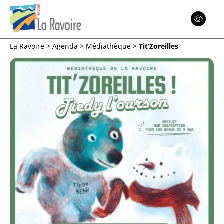
Espace
Réinitialiser
La Ravoire
>
Agenda
>
Médiathèque
>
Tit’Zoreilles
Menu
Menu
Menu
Retour
Retour
Retour
ACTION SOCIALE
COMMUNE