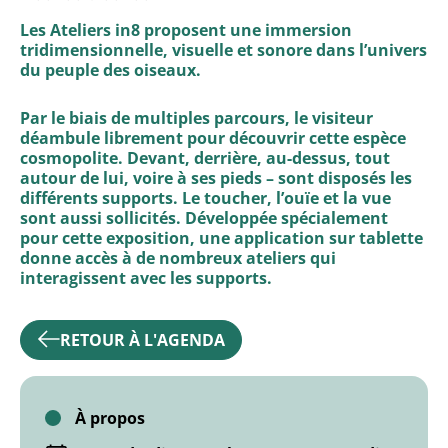
Les Ateliers in8 proposent une immersion
tridimensionnelle, visuelle et sonore dans l’univers
du peuple des oiseaux.
ACTION MUNICIPALE
Par le biais de multiples parcours, le visiteur
PETITE ENFANCE, ENFAN
déambule librement pour découvrir cette espèce
cosmopolite. Devant, derrière, au-dessus, tout
autour de lui, voire à ses pieds – sont disposés les
différents supports. Le toucher, l’ouïe et la vue
sont aussi sollicités. Développée spécialement
pour cette exposition, une application sur tablette
donne accès à de nombreux ateliers qui
interagissent avec les supports.
RETOUR À L'AGENDA
JE SUIS UNE ASSOCIATI
POLICE MUNICIPALE
À propos