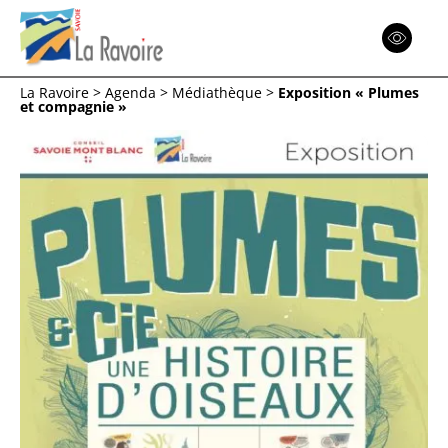
Espace
Réinitialiser
La Ravoire
>
Agenda
>
Médiathèque
>
Exposition « Plumes
et compagnie »
Menu
Menu
Menu
Retour
Retour
Retour
ACTION SOCIALE
COMMUNE