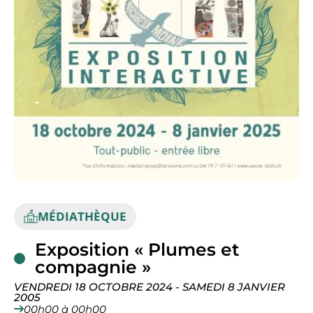
CITOYENNETÉ
JE SUIS UN PARTICULIER
ORGANISATION MUNICI
MÉDIATHÈQUE
Exposition « Plumes et
CULTURE
compagnie »
VENDREDI 18 OCTOBRE 2024 -
SAMEDI 8 JANVIER
2005
00h00 à 00h00