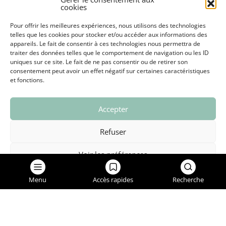
cookies
OFFRES D’EMPLOI ET M
Pour offrir les meilleures expériences, nous utilisons des technologies
telles que les cookies pour stocker et/ou accéder aux informations des
appareils. Le fait de consentir à ces technologies nous permettra de
traiter des données telles que le comportement de navigation ou les ID
uniques sur ce site. Le fait de ne pas consentir ou de retirer son
consentement peut avoir un effet négatif sur certaines caractéristiques
et fonctions.
GRAND CHAMBÉRY
NOUS CONTACTER
Accepter
SIGNALEMENTS
Refuser
Voir les préférences
Place de l'Hôtel de ville - BP 72
73490 La Ravoire
Politique de confidentialité
Menu
Accès rapides
Recherche
04 79 72 52 00
mairie@laravoire.com